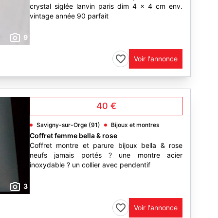
crystal siglée lanvin paris dim 4 x 4 cm env.
vintage année 90 parfait
9
Voir l'annonce
40 €
Savigny-sur-Orge (91)
Bijoux et montres
Coffret femme bella & rose
Coffret montre et parure bijoux bella & rose
neufs jamais portés ? une montre acier
inoxydable ? un collier avec pendentif
3
Voir l'annonce