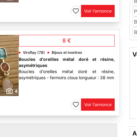
B
Voir l'annonce
P
B
B
8 €
Viroflay (78)
Bijoux et montres
V
Boucles d'oreilles métal doré et résine,
asymétriques
Boucles d'oreilles métal doré et résine,
asymétriques - fermoirs clous longueur : 38 mm
4
Voir l'annonce
A