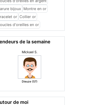
oucles d'oreilles en argent
arure bijoux
Montre en or
racelet or
Collier or
oucles d'oreilles en or
endeurs de la semaine
romance69
Oullins (69)
utour de moi