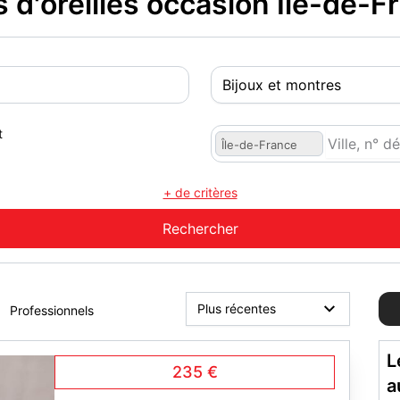
d'oreilles occasion Île-de-F
t
Île-de-France
+ de critères
Professionnels
L
235 €
a