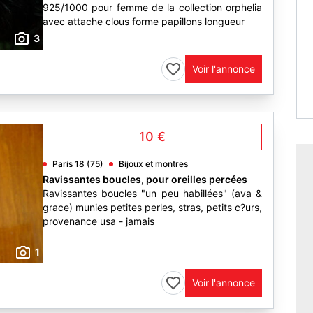
925/1000 pour femme de la collection orphelia
avec attache clous forme papillons longueur
3
Voir l'annonce
10 €
Paris 18 (75)
Bijoux et montres
Ravissantes boucles, pour oreilles percées
Ravissantes boucles "un peu habillées" (ava &
grace) munies petites perles, stras, petits c?urs,
provenance usa - jamais
1
Voir l'annonce