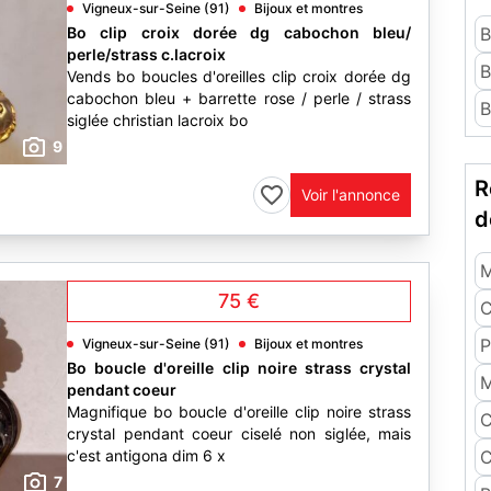
Vigneux-sur-Seine (91)
Bijoux et montres
Bo clip croix dorée dg cabochon bleu/
B
perle/strass c.lacroix
B
Vends bo boucles d'oreilles clip croix dorée dg
cabochon bleu + barrette rose / perle / strass
B
siglée christian lacroix bo
9
R
Voir l'annonce
d
M
75 €
C
P
Vigneux-sur-Seine (91)
Bijoux et montres
Bo boucle d'oreille clip noire strass crystal
M
pendant coeur
Magnifique bo boucle d'oreille clip noire strass
C
crystal pendant coeur ciselé non siglée, mais
c'est antigona dim 6 x
C
7