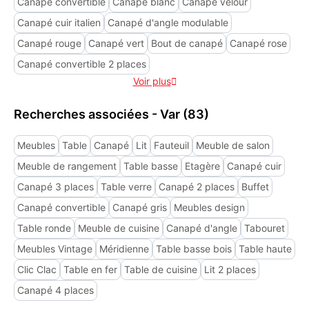
Canapé convertible
Canapé blanc
Canapé velour
Canapé cuir italien
Canapé d'angle modulable
Canapé rouge
Canapé vert
Bout de canapé
Canapé rose
Canapé convertible 2 places
Voir plus

Recherches associées - Var (83)
Meubles
Table
Canapé
Lit
Fauteuil
Meuble de salon
Meuble de rangement
Table basse
Etagère
Canapé cuir
Canapé 3 places
Table verre
Canapé 2 places
Buffet
Canapé convertible
Canapé gris
Meubles design
Table ronde
Meuble de cuisine
Canapé d'angle
Tabouret
Meubles Vintage
Méridienne
Table basse bois
Table haute
Clic Clac
Table en fer
Table de cuisine
Lit 2 places
Canapé 4 places