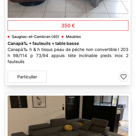
2
350 €
Saugnac-et-Cambran (40)
Meubles
Canapà‰ + fauteuils + table basse
Canapà‰ h & h tissus peau de péche non convertible l 203
h 98/114 p 73/94 appuis téte inclinable pieds inox 2
fauteuils
Particulier