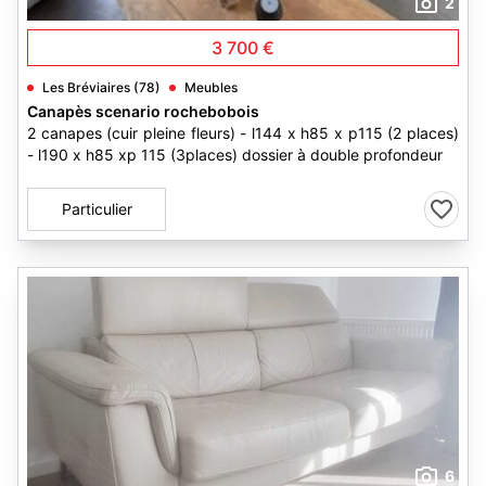
2
3 700 €
Les Bréviaires (78)
Meubles
Canapès scenario rochebobois
2 canapes (cuir pleine fleurs) - l144 x h85 x p115 (2 places)
- l190 x h85 xp 115 (3places) dossier à double profondeur
Particulier
6