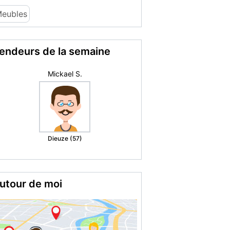
eubles
endeurs de la semaine
romance69
Oullins (69)
utour de moi