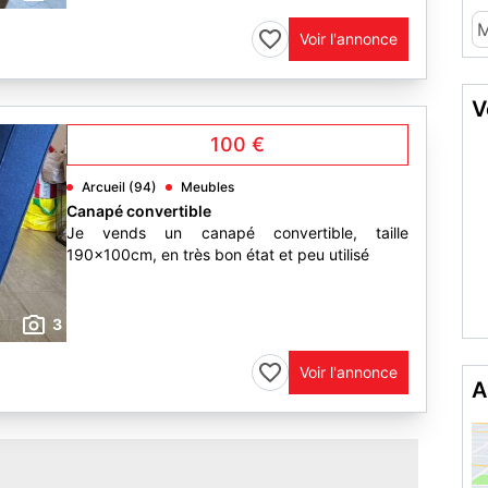
M
Voir l'annonce
V
100 €
Arcueil (94)
Meubles
Canapé convertible
Je vends un canapé convertible, taille
190x100cm, en très bon état et peu utilisé
3
Voir l'annonce
A