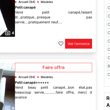
Arcueil (94)
Meubles
Petit canapé
C
Vend petit canapé,faisant
C
lit...pratique...presque pas
servie....pratiquement neuf....
C
C
4
C
Voir l'annonce
C
C
B
Faire offre
C
Arcueil (94)
Meubles
Petit canapé++++++
Vend beau petit canapé...bon état.pas
beaucoup servie............faire offre, merci d
avance
R
A
4