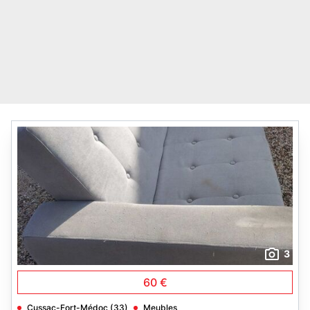
3
60 €
Cussac-Fort-Médoc (33)
Meubles