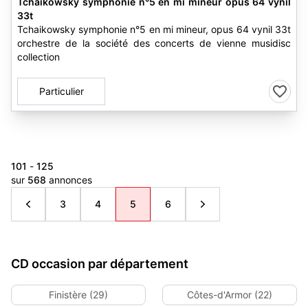
Tchaikowsky symphonie n°5 en mi mineur opus 64 vynil
33t
Tchaikowsky symphonie n°5 en mi mineur, opus 64 vynil 33t
orchestre de la société des concerts de vienne musidisc
collection
Particulier
101
-
125
sur
568
annonces
3
4
5
6
CD occasion par département
Finistère (29)
Côtes-d'Armor (22)