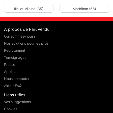
Ille-et-Vilaine (35)
Morbihan (56)
A propos de ParuVendu
Qui sommes-nous?
Nos solutions pour les pros
Recrutement
Témoignages
Presse
Applications
Nous contacter
Aide - FAQ
Liens utiles
Vos suggestions
Cookies