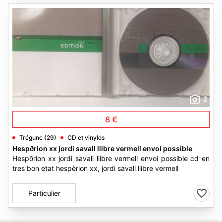
2
8 €
Trégunc (29)
CD et vinyles
Hespðrion xx jordi savall llibre vermell envoi possible
Hespðrion xx jordi savall llibre vermell envoi possible cd en
tres bon etat hespèrion xx, jordi savall llibre vermell
Particulier