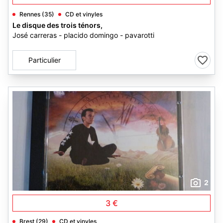
Rennes (35)
CD et vinyles
Le disque des trois ténors,
José carreras - placido domingo - pavarotti
Particulier
2
3 €
Brest (29)
CD et vinyles