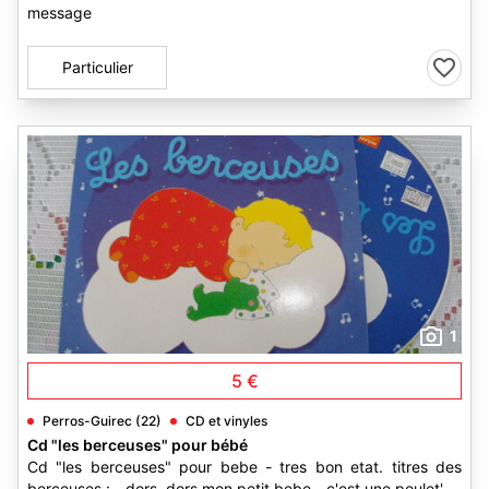
message
Particulier
1
5 €
Perros-Guirec (22)
CD et vinyles
Cd "les berceuses" pour bébé
Cd "les berceuses" pour bebe - tres bon etat. titres des
berceuses : - dors, dors mon petit bebe - c'est une poulet'