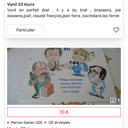
Vynil 33 tours
Vynil en parfait état . il y a du brel , brassens, joe
dassens,piaf, claude françois,jean ferra ,bachelard,leo ferret
Particulier
1
10 €
Perros-Guirec (22)
CD et vinyles