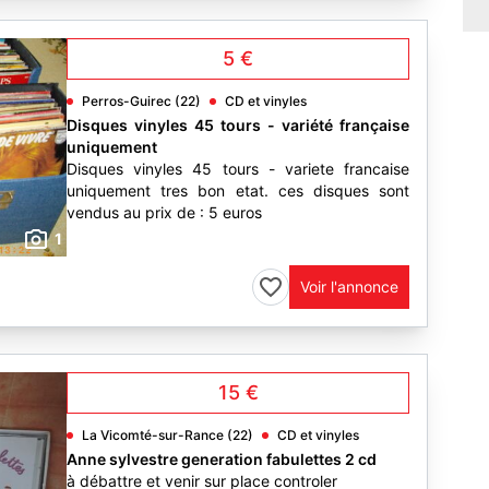
5 €
Perros-Guirec (22)
CD et vinyles
Disques vinyles 45 tours - variété française
uniquement
Disques vinyles 45 tours - variete francaise
uniquement tres bon etat. ces disques sont
vendus au prix de : 5 euros
1
Voir l'annonce
15 €
La Vicomté-sur-Rance (22)
CD et vinyles
Anne sylvestre generation fabulettes 2 cd
à débattre et venir sur place controler