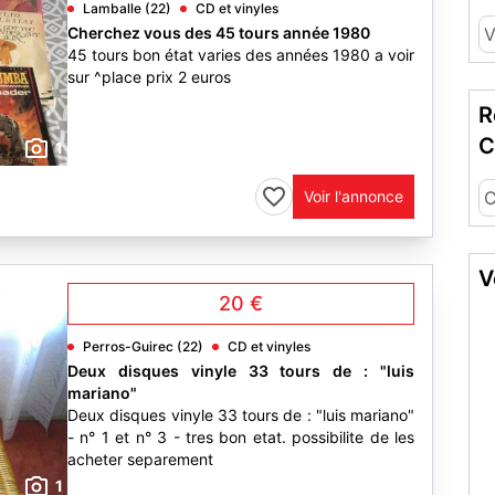
Lamballe (22)
CD et vinyles
Cherchez vous des 45 tours année 1980
V
45 tours bon état varies des années 1980 a voir
sur ^place prix 2 euros
R
C
1
Voir l'annonce
C
V
20 €
Perros-Guirec (22)
CD et vinyles
Deux disques vinyle 33 tours de : "luis
mariano"
Deux disques vinyle 33 tours de : "luis mariano"
- n° 1 et n° 3 - tres bon etat. possibilite de les
acheter separement
1