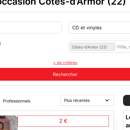
occasion Côtes-d'Armor (22)
t
Côtes-d'Armor (22)
+ de critères
Professionnels
L
2 €
a