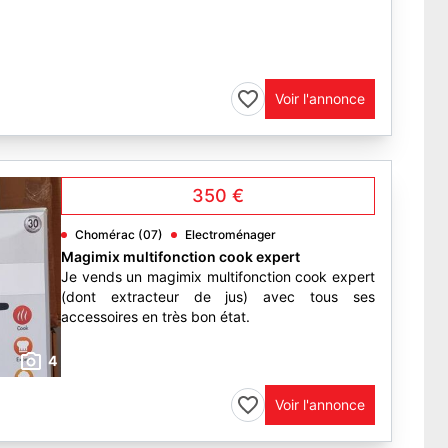
Voir l'annonce
350 €
Chomérac (07)
Electroménager
Magimix multifonction cook expert
Je vends un magimix multifonction cook expert
(dont extracteur de jus) avec tous ses
accessoires en très bon état.
4
Voir l'annonce