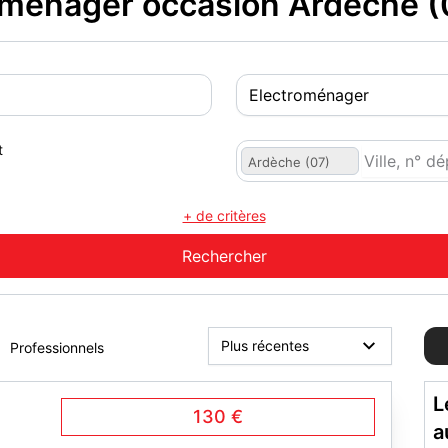
ménager occasion Ardèche (
t
Ardèche (07)
+ de critères
Professionnels
L
130 €
a