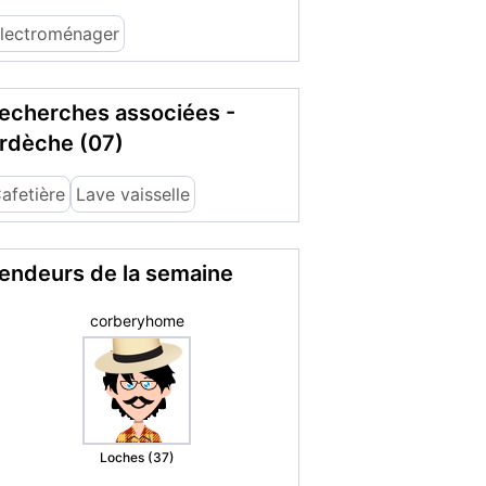
lectroménager
echerches associées -
rdèche (07)
afetière
Lave vaisselle
endeurs de la semaine
Marie christine
M.
Romorantin