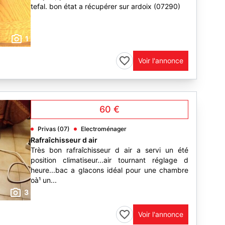
tefal. bon état a récupérer sur ardoix (07290)
1
Voir l'annonce
60 €
Privas (07)
Electroménager
Rafraîchisseur d air
Très bon rafraîchisseur d air a servi un été
position climatiseur...air tournant réglage d
heure...bac a glacons idéal pour une chambre
oà¹ un...
3
Voir l'annonce