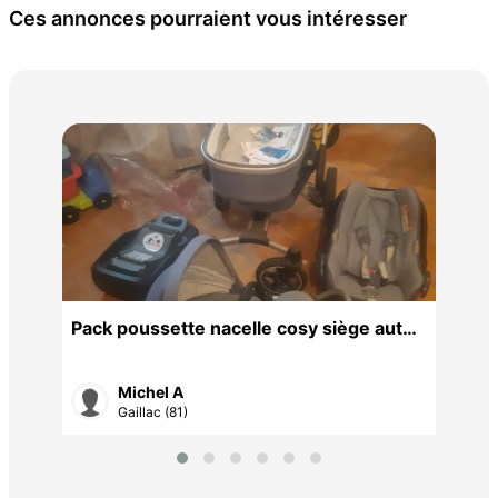
Ces annonces pourraient vous intéresser
Pou
100
Pack poussette nacelle cosy siège auto
gris
Michel A
Gaillac (81)