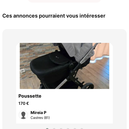
Ces annonces pourraient vous intéresser
Pac
gri
Poussette
170 €
Mireia P
Castres (81)