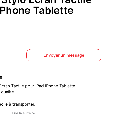
iPhone Tablette
Envoyer un message
ce
 Ecran Tactile pour iPad iPhone Tablette
 qualité
cile à transporter.
dans votre poche, livre, journal, etc.

Lire la suite