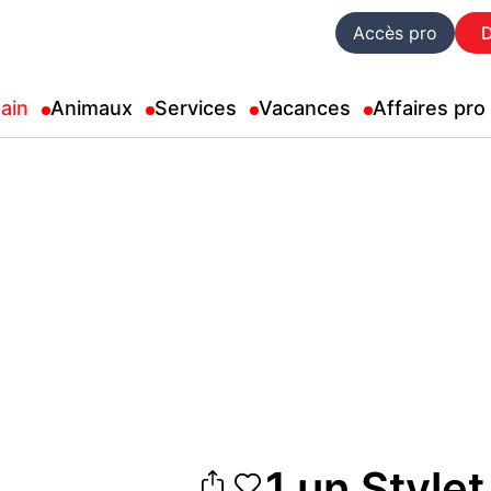
Accès pro
ain
Animaux
Services
Vacances
Affaires pro
1 un Stylet