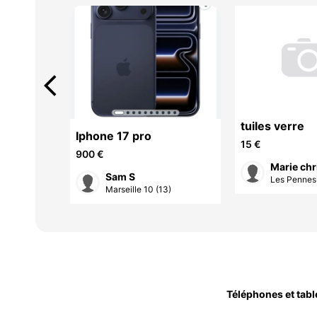
arrow_back_ios
tuiles verre
msung
Iphone 17 pro
15 €
900 €
Marie chr
Sam S
Les Pennes-
3)
Marseille 10 (13)
Téléphones et tabl