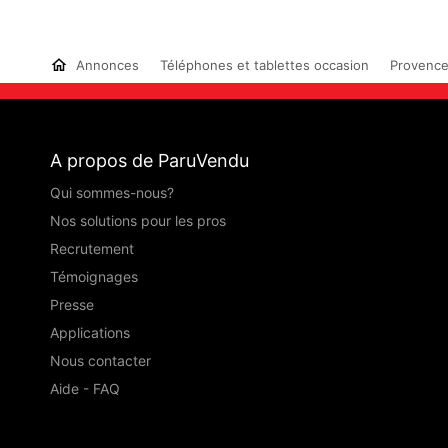
Annonces
Téléphones et tablettes occasion
Provence
A propos de ParuVendu
Qui sommes-nous?
Nos solutions pour les pros
Recrutement
Témoignages
Presse
Applications
Nous contacter
Aide - FAQ