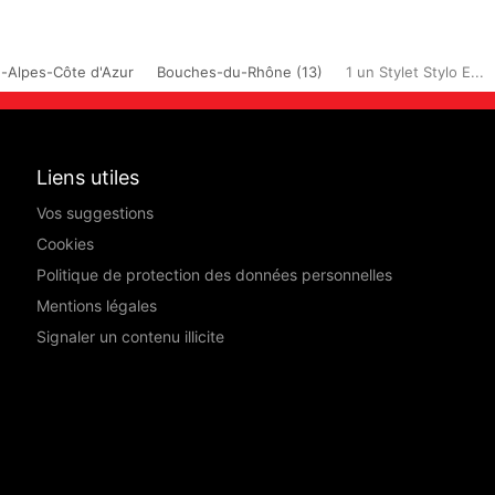
-Alpes-Côte d'Azur
Bouches-du-Rhône (13)
1 un Stylet Stylo E...
Liens utiles
Vos suggestions
Cookies
Politique de protection des données personnelles
Mentions légales
Signaler un contenu illicite