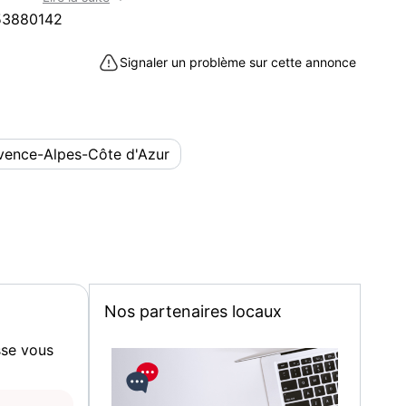
ures et des empreintes digitales.
53880142
hone 5 6ème GEN, iPhone 4S / 4G / 3G / 3GS, iPod,
ns tactiles.
Signaler un problème sur cette annonce
cile à transporter.
la graisse et les traces de doigts sur l'écran.
sur un e-mail, note, carnet d'adresses ou site web
vence-Alpes-Côte d'Azur
on
yés au hasard)
TEL 04.91.06.51.75
e 1 eur pour la France.
Nos partenaires locaux
 st just dachun 04.9166.9166
rseille (13013) : téléphones et tablettes à acheter dans les
sse vous