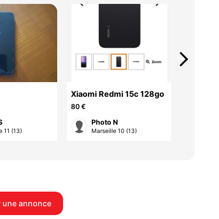
arrow_forward_ios
Xiaomi Redmi 15c 128go
Coque p
Galaxy
80 €
6 €
S
Photo N
eril
e 11 (13)
Marseille 10 (13)
Mars
 une annonce