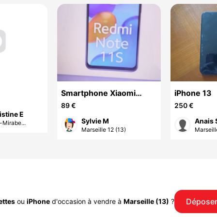
Smartphone Xiaomi
iPhone 13
Redmi Note 11S
89 €
250 €
istine E
Sylvie M
Anais 
Mirabe...
Marseille 12 (13)
Marseill
Déposer
ettes
ou
iPhone
d'occasion à vendre à
Marseille (13)
?