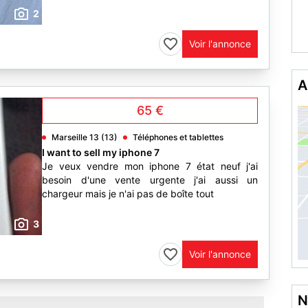
2
Voir l'annonce
A
65 €
Marseille 13 (13)
Téléphones et tablettes
I want to sell my iphone 7
Je veux vendre mon iphone 7 état neuf j'ai
besoin d'une vente urgente j'ai aussi un
chargeur mais je n'ai pas de boîte tout
3
Voir l'annonce
N