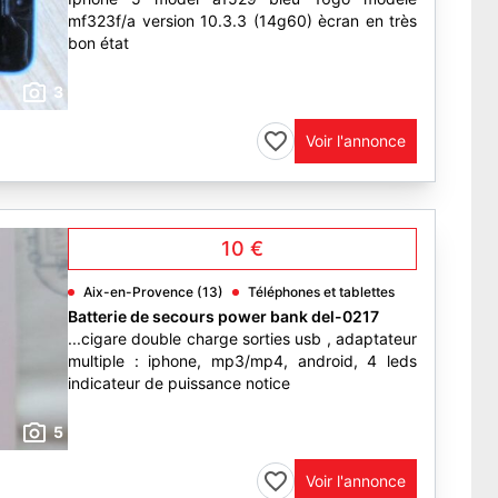
mf323f/a version 10.3.3 (14g60) ècran en très
bon état
3
Voir l'annonce
10 €
Aix-en-Provence (13)
Téléphones et tablettes
Batterie de secours power bank del-0217
...cigare double charge sorties usb , adaptateur
multiple : iphone, mp3/mp4, android, 4 leds
indicateur de puissance notice
5
Voir l'annonce