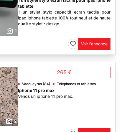
1 un stylet stylo ecran tactile pour ipad iphone
tablette
1 un stylet stylo capacitif ecran tactile pour
ipad iphone tablette 100% tout neuf et de haute
qualité stylet : design
1
Voir l'annonce
265 €
Vacqueyras (84)
Téléphones et tablettes
Iphone 11 pro max
Vends un iphone 11 pro max.
2