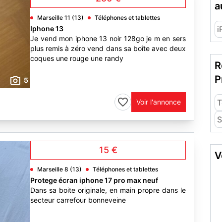
a
Marseille 11 (13)
Téléphones et tablettes
Iphone 13
i
Je vend mon iphone 13 noir 128go je m en sers
plus remis à zéro vend dans sa boîte avec deux
coques une rouge une randy
R
P
5
Voir l'annonce
T
S
15 €
V
Marseille 8 (13)
Téléphones et tablettes
Protege écran iphone 17 pro max neuf
Dans sa boite originale, en main propre dans le
secteur carrefour bonneveine