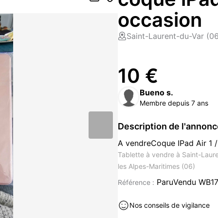
occasion
Saint-Laurent-du-Var (0
10 €
Bueno s.
Membre depuis 7 ans
Description de l'annon
A vendreCoque IPad Air 1 / 
Tablette à vendre à Saint-Laur
les Alpes-Maritimes (06)
ParuVendu WB1
Référence :
Nos conseils de vigilance