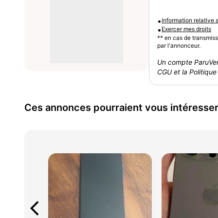
•
Information relative
•
Exercer mes droits
** en cas de transmis
par l'annonceur.
Un compte ParuVen
CGU et la Politique 
Ces annonces pourraient vous intéresse
arrow_back_ios