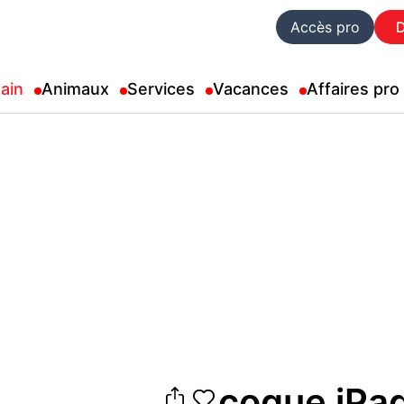
Accès pro
ain
Animaux
Services
Vacances
Affaires pro
coque iPad 