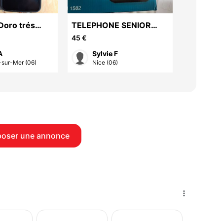
Doro trés
TELEPHONE SENIOR
Télépho
 noir avec
DUO SANS FIL
45 €
A
Sylvie F
mia
sur-Mer (06)
Nice (06)
Juan
oser une annonce