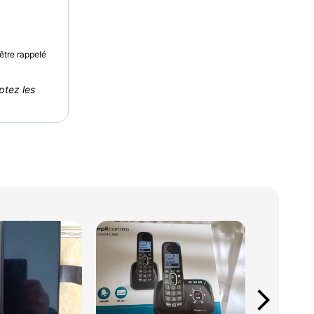
être rappelé
ptez les
arrow_forward_ios