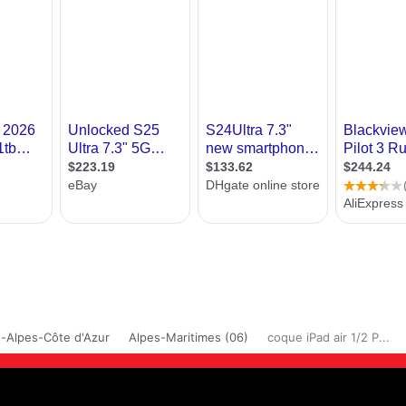
-Alpes-Côte d'Azur
Alpes-Maritimes (06)
coque iPad air 1/2 P...