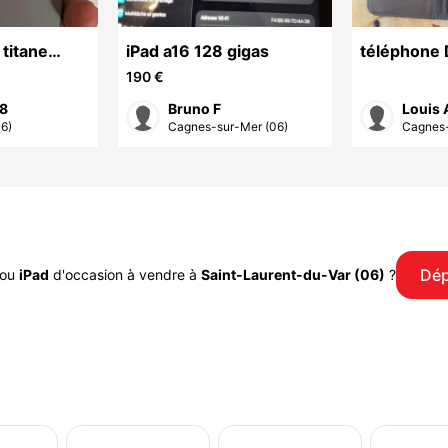
 titane
iPad a16 128 gigas
téléphone 
bonne état
190 €
protection
28
Bruno F
Louis 
06)
Cagnes-sur-Mer (06)
Cagnes-
Dép
ou
iPad
d'occasion à vendre à
Saint-Laurent-du-Var (06)
?