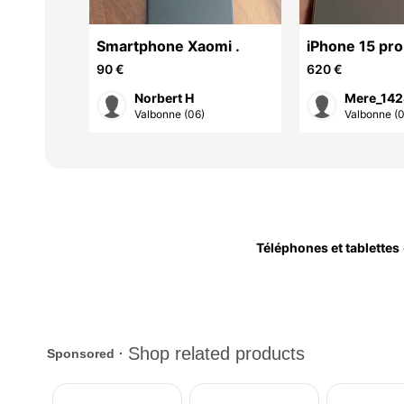
le
Smartphone Xaomi .
iPhone 15 pro
naturel
90 €
620 €
Norbert H
Mere_14
(06)
Valbonne (06)
Valbonne (
Téléphones et tablettes