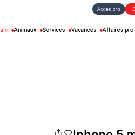
Accès pro
ain
Animaux
Services
Vacances
Affaires pro
Iphone 5 