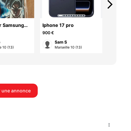
arrow_forward_ios
r Samsung
Iphone 17 pro
Smartph
Redmi N
900 €
89 €
e
Sam S
Syl
e 10 (13)
Marseille 10 (13)
Marse
 une annonce