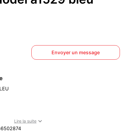
Envoyer un message
ce
BLEU

Lire la suite
rseille (13001) : téléphones et tablettes à acheter dans les
66502874