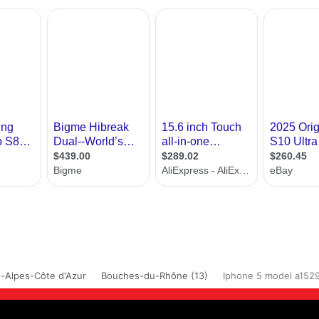
-Alpes-Côte d'Azur
Bouches-du-Rhône (13)
Iphone 5 model a1529