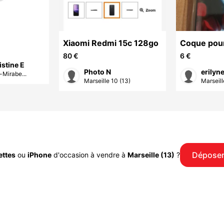
Xiaomi Redmi 15c 128go
Coque pou
Galaxy
80 €
6 €
istine E
Photo N
erilyn
Mirabe...
Marseille 10 (13)
Marseill
Déposer
ettes
ou
iPhone
d'occasion à vendre à
Marseille (13)
?