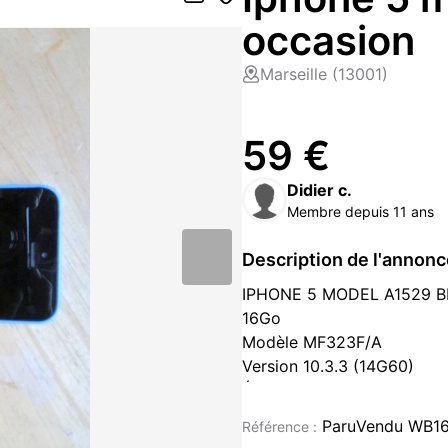
occasion
Marseille (13001)
59 €
Didier c.
Membre depuis 11 ans
Description de l'annon
IPHONE 5 MODEL A1529 
16Go
Modèle MF323F/A
Version 10.3.3 (14G60)
Écran en très bon état
Tablette occasion à vendre à Ma
ParuVendu WB1
Référence :
Bouches-du-Rhône (13)