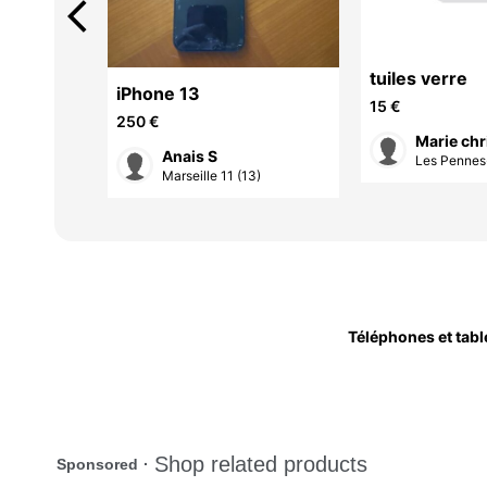
arrow_back_ios
tuiles verre
aomi
iPhone 13
15 €
250 €
Marie chr
Anais S
Les Pennes-
3)
Marseille 11 (13)
Téléphones et tabl