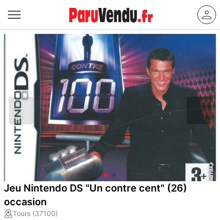
Jeu Nintendo DS "Un contre cent" (26)
occasion
Tours (37100)