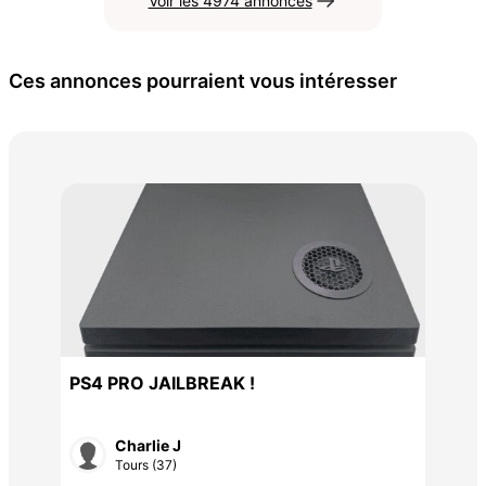
Voir les 4974 annonces
Ces annonces pourraient vous intéresser
Boi
45 
le
PS4 PRO JAILBREAK !
Charlie J
Tours (37)