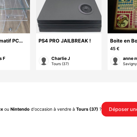
matif PC
PS4 PRO JAILBREAK !
Boite en B
ble
Multiples 
45 €
s F
Charlie J
anne m
Tours (37)
Savigny-
Déposer un
ux
ou
Nintendo
d'occasion à vendre à
Tours (37)
?