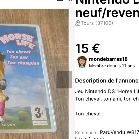
neuf/reve
Tours (37100)
15 €
mondebarras18
Membre depuis 11 ans
Description de l'annon
Jeu Nintendo DS "Horse Lif
Ton cheval, ton ami, ton c
Ton cheval :
Ton rêve est devenu réalité
Occupes-toi de ton poulain :
ParuVendu WB1
Référence :
devienne un magnifique ch
Il y a 4 jours