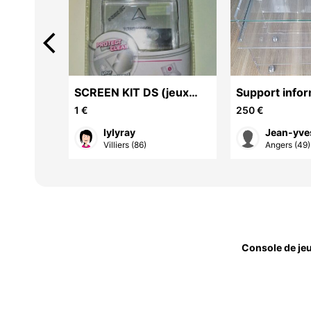
arrow_back_ios
SCREEN KIT DS (jeux
Support infor
vidéo accessoires)
bureau /porta
1 €
250 €
A
lylyray
Jean-yve
Villiers (86)
Angers (49)
Console de je