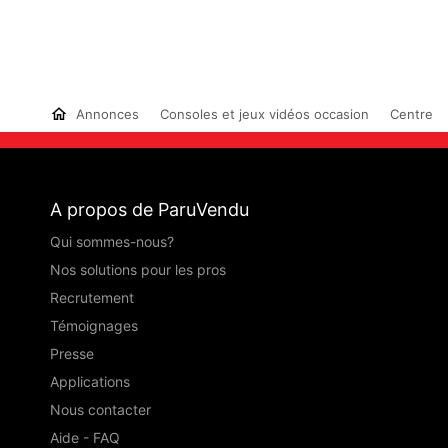
Annonces
Consoles et jeux vidéos occasion
Centre
A propos de ParuVendu
Qui sommes-nous?
Nos solutions pour les pros
Recrutement
Témoignages
Presse
Applications
Nous contacter
Aide - FAQ