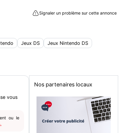
compagnon, avec beaucoup d'amour et de soins,
Signaler un problème sur cette annonce
ns et mesure-toi aux meilleurs cavaliers. Si tu
emettra une surprise fabuleuse.
ntendo
Jeux DS
Jeux Nintendo DS
envoi possible à votre charge.
Nos partenaires locaux
re à Tours (37100)
sse vous
gent ou le
.