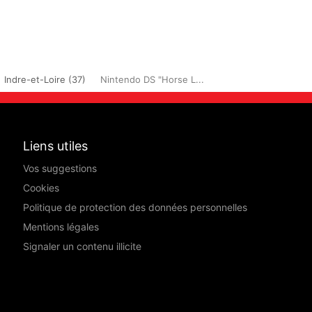
Indre-et-Loire (37)
Nintendo DS "Horse L...
Liens utiles
Vos suggestions
Cookies
Politique de protection des données personnelles
Mentions légales
Signaler un contenu illicite