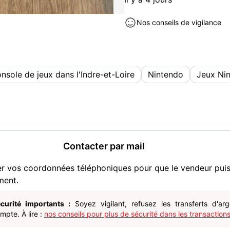
Ton ami :
Dans le pré, ton nouveau 
Nos conseils de vigilance
deviendra grand et fort.
Ton champion :
Participes à des compétitio
arrives au sommet, on te r
nsole de jeux dans l'Indre-et-Loire
Nintendo
Jeux Ni
Excellent état.
Récupération sur place ou 
Cordialement !
Contacter par mail
Consoles et jeux vidéos à vend
er vos coordonnées téléphoniques pour que le vendeur pui
ment.
curité importants :
Soyez vigilant, refusez les transferts d'ar
pte. À lire :
nos conseils pour plus de sécurité dans les transactions