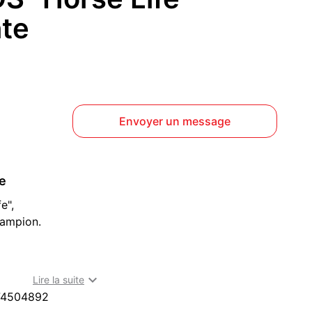
nte
Envoyer un message
ce
e",
hampion.
 !

Lire la suite
 nourris-le, prends en soin et entraîne-le afin qu'il
74504892
eval.