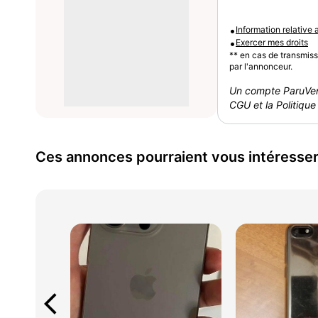
•
Information relative
•
Exercer mes droits
** en cas de transmis
par l'annonceur.
Un compte ParuVen
CGU et la Politique 
Ces annonces pourraient vous intéresse
arrow_back_ios