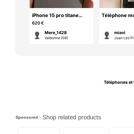
mi .
iPhone 15 pro titane
Téléphone mo
naturel
620 €
Mere_1428
miavi
Valbonne (06)
Juan Les Pi
Téléphones et 