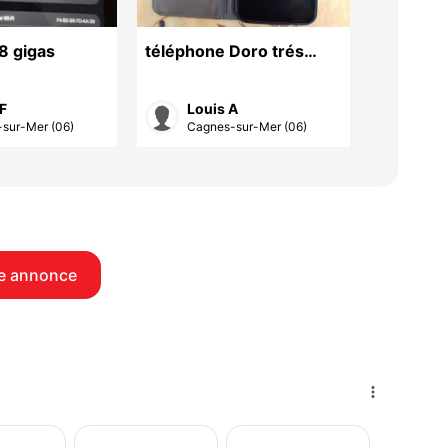
8 gigas
téléphone Doro trés
Smartph
bonne état noir avec
90 €
protection
F
Louis A
Nor
sur-Mer (06)
Cagnes-sur-Mer (06)
Valb
e annonce