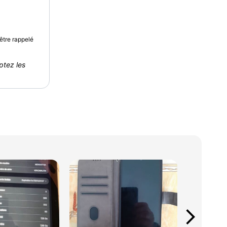
être rappelé
ptez les
arrow_forward_ios