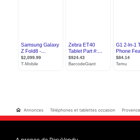
Annonces
Téléphones et tablettes occasion
Provence
A propos de ParuVendu