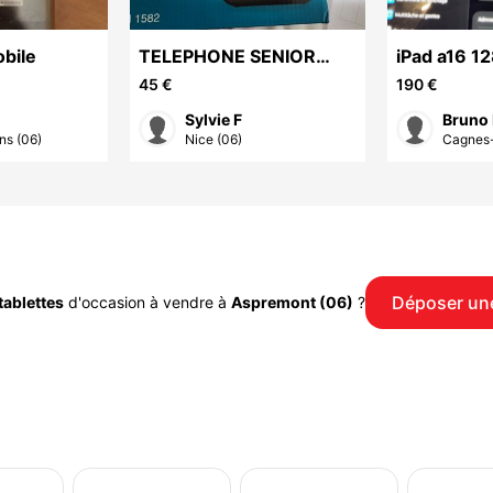
bile
TELEPHONE SENIOR
iPad a16 12
DUO SANS FIL
45 €
190 €
Sylvie F
Bruno 
ns (06)
Nice (06)
Cagnes-
Déposer un
tablettes
d'occasion à vendre à
Aspremont (06)
?