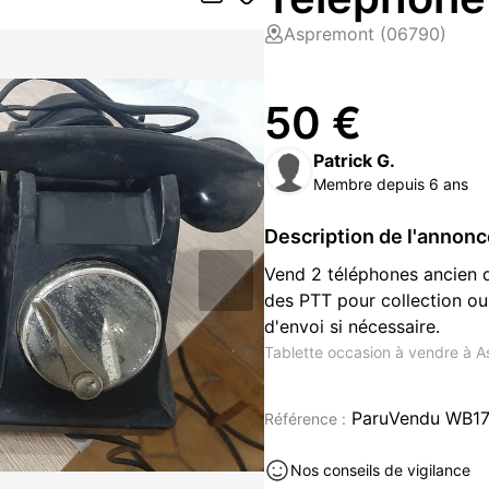
Aspremont (06790)
50 €
Patrick G.
Membre depuis 6 ans
Description de l'annon
Vend 2 téléphones ancien d
des PTT pour collection ou 
d'envoi si nécessaire.
Tablette occasion à vendre à A
les Alpes-Maritimes (06)
ParuVendu WB1
Référence :
Nos conseils de vigilance