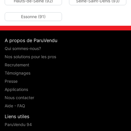
Hauts-de-Seine (92)
Seine-Saint-Denis (93)
Essonne (91)
A propos de ParuVendu
Qui sommes-nous?
Nos solutions pour les pros
Recrutement
Témoignages
Presse
Applications
Nous contacter
Aide - FAQ
Liens utiles
ParuVendu 94