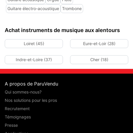
Guitare électro-acoustique
Trombone
Achat instruments de musique aux alentours
Loiret (45)
Eure-et-Loir (28)
Indre-et-Loire (37)
Cher (18)
A propos de ParuVendu
Qui sommes-nous?
Nos solutions pour les pros
Recrutement
Témoignages
Presse