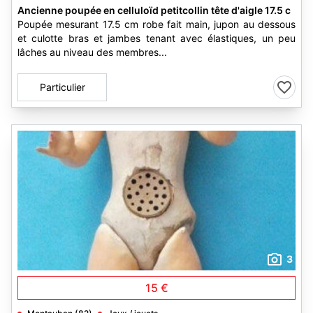
Ancienne poupée en celluloïd petitcollin tête d'aigle 17.5 c
Poupée mesurant 17.5 cm robe fait main, jupon au dessous
et culotte bras et jambes tenant avec élastiques, un peu
lâches au niveau des membres...
Particulier
3
15 €