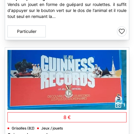
Vends un jouet en forme de guépard sur roulettes. il suffit
d'appuyer sur le bouton vert sur le dos de l'animal et il roule
tout seul en remuant la...
Particulier
1
8 €
Grisolles (82)
Jeux / jouets