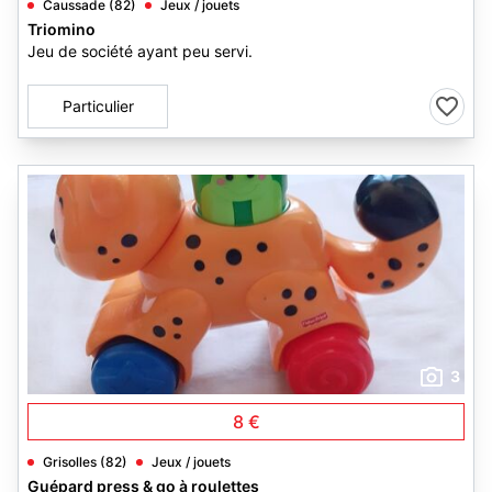
Caussade (82)
Jeux / jouets
Triomino
Jeu de société ayant peu servi.
Particulier
3
8 €
Grisolles (82)
Jeux / jouets
Guépard press & go à roulettes