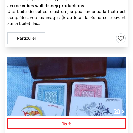
Jeu de cubes walt disney productions
Une boite de cubes, c'est un jeu pour enfants. la boite est
complète avec les images (5 au total, la 6ème se trouvant
sur la boite). les...
Particulier
2
15 €