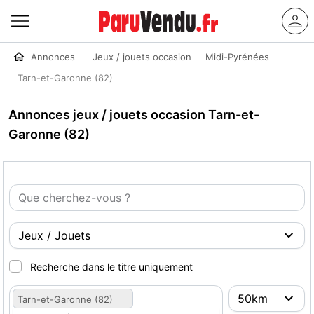
Annonces
Jeux / jouets occasion
Midi-Pyrénées
Tarn-et-Garonne (82)
Annonces jeux / jouets occasion Tarn-et-
Garonne (82)
Recherche dans le titre uniquement
Tarn-et-Garonne (82)