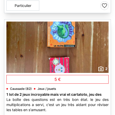
Particulier
2
5 €
Caussade (82)
Jeux / jouets
1 lot de 2 jeux incroyable mais vrai et cartatoto, jeu des
La boîte des questions est en très bon état. le jeu des
multiplications a servi, c'est un jeu très aidant pour réviser
les tables en s'amusant.