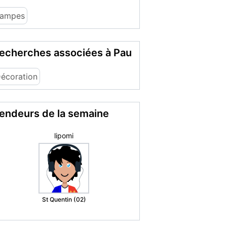
ampes
echerches associées à Pau
écoration
endeurs de la semaine
Susana H.
Grenoble (38)