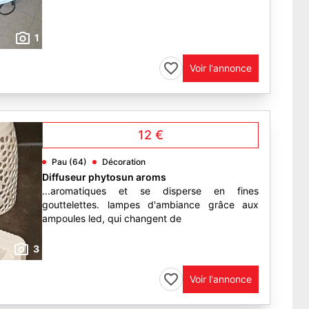
1
Voir l'annonce
12 €
Pau (64)
Décoration
Diffuseur phytosun aroms
...aromatiques et se disperse en fines
gouttelettes. lampes d'ambiance grâce aux
ampoules led, qui changent de
3
Voir l'annonce