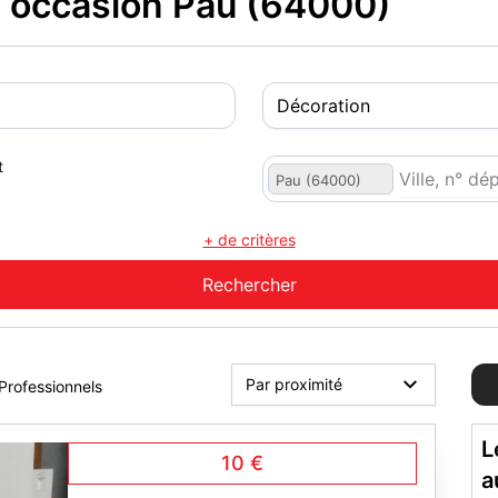
 occasion Pau (64000)
t
Pau (64000)
+ de critères
Professionnels
L
10 €
a