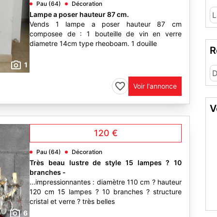
Pau (64)
Décoration
Lampe a poser hauteur 87 cm.
L
Vends 1 lampe a poser hauteur 87 cm
composee de : 1 bouteille de vin en verre
diametre 14cm type rheoboam. 1 douille
R
1
D
Voir l'annonce
V
120 €
Pau (64)
Décoration
Très beau lustre de style 15 lampes ? 10
branches -
...impressionnantes : diamètre 110 cm ? hauteur
120 cm 15 lampes ? 10 branches ? structure
cristal et verre ? très belles
6