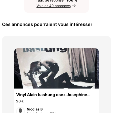
Taux de réponse :
100 %
Voir les 49 annonces
Ces annonces pourraient vous intéresser
33 
la 
25 
urs
Vinyl Alain bashung osez Joséphine
neuf sous blister
20 €
Nicolas B