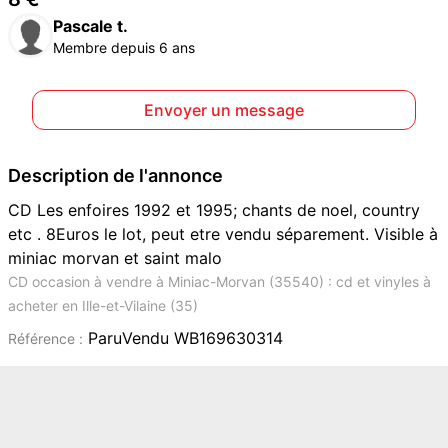
Pascale t.
Membre depuis 6 ans
Envoyer un message
Description de l'annonce
CD Les enfoires 1992 et 1995; chants de noel, country
etc . 8Euros le lot, peut etre vendu séparement. Visible à
miniac morvan et saint malo
CD occasion à vendre à Miniac-Morvan (35540) : cd et vinyles à
acheter en Ille-et-Vilaine (35)
ParuVendu WB169630314
Référence :