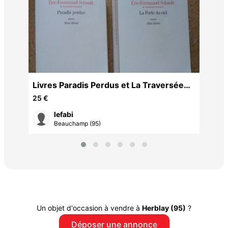
liv
Mo
6 €
Livres Paradis Perdus et La Traversée
Des Temps
25 €
lefabi
Beauchamp (95)
Un objet d'occasion à vendre à
Herblay (95)
?
Déposer une annonce