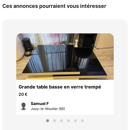
Ces annonces pourraient vous intéresser
meu
30 
Grande table basse en verre trempé
20 €
Samuel F
Jouy-le-Moutier (95)