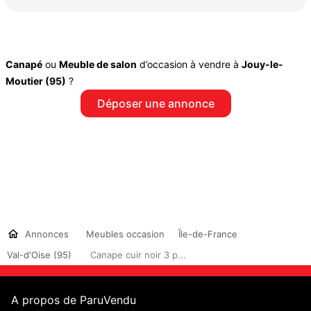
Canapé
ou
Meuble de salon
d’occasion à vendre à
Jouy-le-
Moutier (95)
?
Déposer une annonce
Annonces
Meubles occasion
Île-de-France
Val-d'Oise (95)
Canape cuir noir 3 p...
A propos de ParuVendu