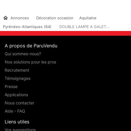
Annonces
Décoration occasion
Aquitaine
Pyrénées-Atlantiques (64)
DOUBLE LAMPE A GALET...
A propos de ParuVendu
Qui sommes-nous?
Nos solutions pour les pros
Recrutement
Témoignages
Presse
Applications
Nous contacter
Aide - FAQ
Liens utiles
Vos suggestions