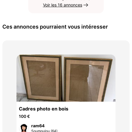
Voir les 16 annonces
Ces annonces pourraient vous intéresser
Ore
5 €
Cadres photo en bois
100 €
ram64
Soumoulou (64)