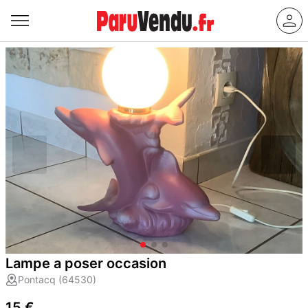
Lampe a poser occasion
Pontacq (64530)
15 €