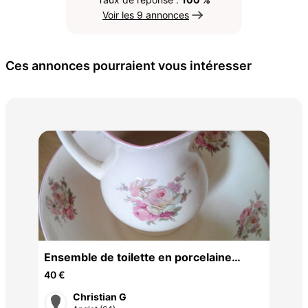
Voir les 9 annonces
Ces annonces pourraient vous intéresser
Tap
400
Ensemble de toilette en porcelaine
Anglaise
40 €
Christian G