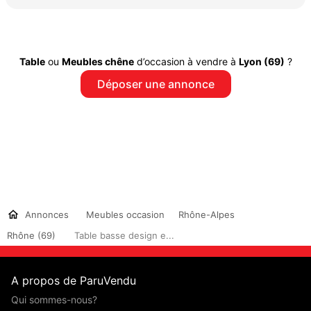
Table
ou
Meubles chêne
d’occasion à vendre à
Lyon (69)
?
Déposer une annonce
Annonces
Meubles occasion
Rhône-Alpes
Rhône (69)
Table basse design e...
A propos de ParuVendu
Qui sommes-nous?