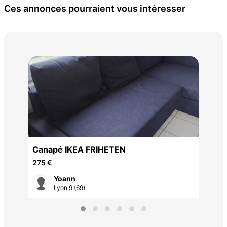
Ces annonces pourraient vous intéresser
Bri
20 
y
Canapé IKEA FRIHETEN
275 €
Yoann
Lyon 9 (69)