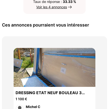
Taux de réponse :
33.33 %
Voir les 4 annonces
Ces annonces pourraient vous intéresser
Can
400
DRESSING ETAT NEUF BOULEAU 3
PORTES DANS EMBALLAGE INITIAL
1 100 €
Michel C