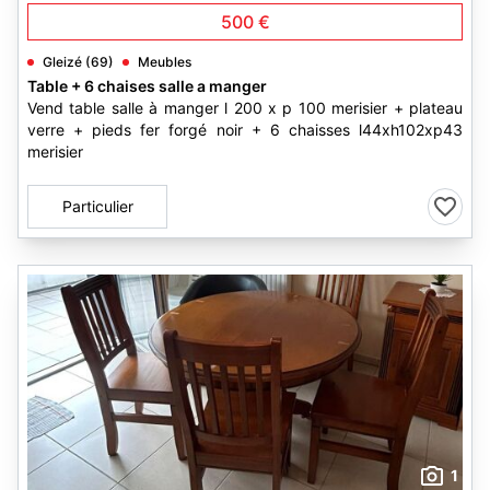
500 €
Gleizé (69)
Meubles
Table + 6 chaises salle a manger
Vend table salle à manger l 200 x p 100 merisier + plateau
verre + pieds fer forgé noir + 6 chaisses l44xh102xp43
merisier
Particulier
1