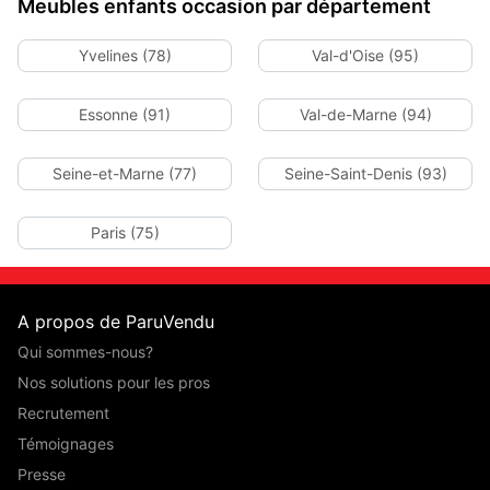
Meubles enfants occasion par département
Yvelines (78)
Val-d'Oise (95)
Essonne (91)
Val-de-Marne (94)
Seine-et-Marne (77)
Seine-Saint-Denis (93)
Paris (75)
A propos de ParuVendu
Qui sommes-nous?
Nos solutions pour les pros
Recrutement
Témoignages
Presse