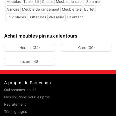
Meubles
Table
Lit
Chaise
Meuble de salon
Sommier
Armoire
Meuble de rangement
Meuble télé
Buffet
Lit 2 places
Buffet bas
Vaisselier
Lit enfant
Achat meubles pin aux alentours
Hérault (34)
Gard (30)
Lozère (48)
A propos de ParuVendu
Qui sommes-nous?
Nos solutions pour les pros
Recrutement
Témoignages