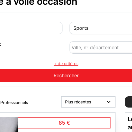
 à voile occasion
t
+ de critères
Professionnels
L
85 €
a