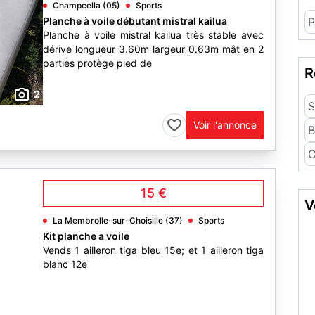
Champcella (05)
Sports
Planche à voile débutant mistral kailua
P
Planche à voile mistral kailua très stable avec
dérive longueur 3.60m largeur 0.63m mât en 2
parties protège pied de
R
2
S
Voir l'annonce
B
C
15 €
V
La Membrolle-sur-Choisille (37)
Sports
Kit planche a voile
Vends 1 ailleron tiga bleu 15e; et 1 ailleron tiga
blanc 12e