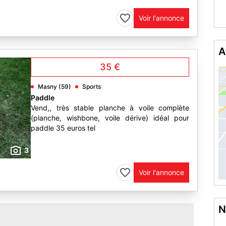
Voir l'annonce
A
35 €
Masny (59)
Sports
Paddle
Vend,, très stable planche à voile complète
(planche, wishbone, voile dérive) idéal pour
paddle 35 euros tel
3
Voir l'annonce
N