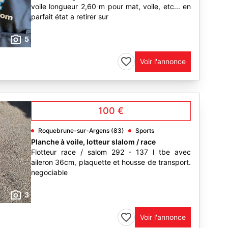
voile longueur 2,60 m pour mat, voile, etc... en
parfait état a retirer sur
5
Voir l'annonce
100 €
Roquebrune-sur-Argens (83)
Sports
Planche à voile, lotteur slalom / race
Flotteur race / salom 292 - 137 l tbe avec
aileron 36cm, plaquette et housse de transport.
negociable
3
Voir l'annonce