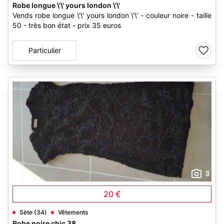
Robe longue \'\' yours london \'\'
Vends robe longue \'\' yours london \'\' - couleur noire - taille
50 - très bon état - prix 35 euros
Particulier
3
20 €
Sète (34)
Vêtements
Robe noire chic 38