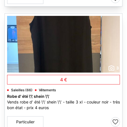
3
4 €
Saleilles (66)
Vêtements
Robe d' été \'\' shein \'\'
Vends robe d' été \'\' shein \'\' - taille 3 xl - couleur noir - très
bon état - prix 4 euros
Particulier