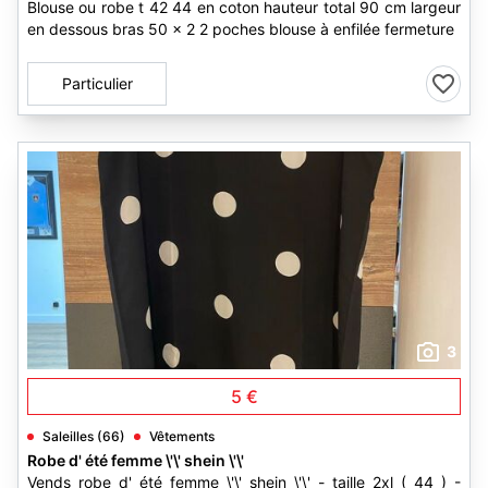
Blouse ou robe t 42 44 en coton hauteur total 90 cm largeur
en dessous bras 50 x 2 2 poches blouse à enfilée fermeture
Particulier
3
5 €
Saleilles (66)
Vêtements
Robe d' été femme \'\' shein \'\'
Vends robe d' été femme \'\' shein \'\' - taille 2xl ( 44 ) -