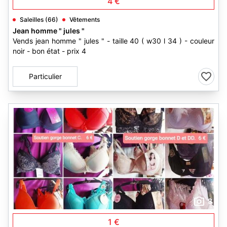
4 €
Saleilles (66)
Vêtements
Jean homme " jules "
Vends jean homme " jules " - taille 40 ( w30 l 34 ) - couleur
noir - bon état - prix 4
Particulier
3
1 €