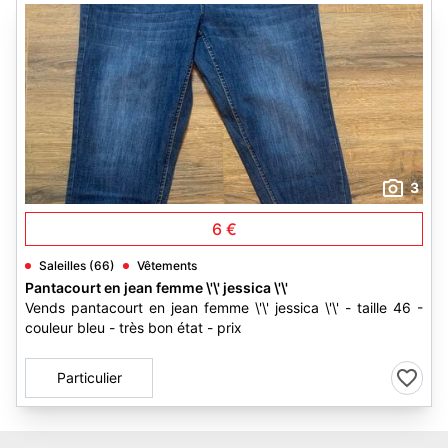
3
6 €
Saleilles (66)
Vêtements
Pantacourt en jean femme \'\' jessica \'\'
Vends pantacourt en jean femme \'\' jessica \'\' - taille 46 -
couleur bleu - très bon état - prix
Particulier