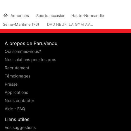
Annonces
Sports occasion
Haute-Normandie
Seine-Maritime (76)
DVD NEUF, LA GYM AV...
A propos de ParuVendu
Qui sommes-nous?
Nos solutions pour les pros
Recrutement
Témoignages
Presse
Applications
Nous contacter
Aide - FAQ
Liens utiles
Vos suggestions