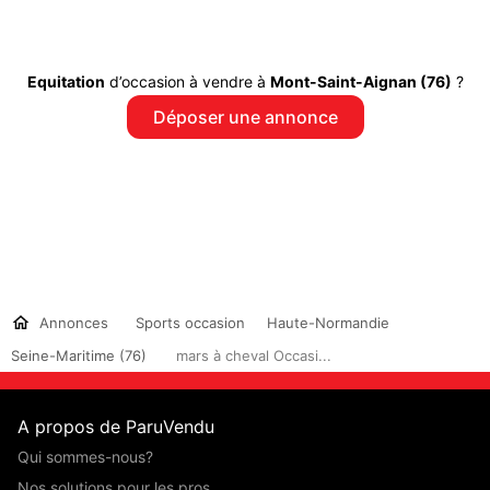
Equitation
d’occasion à vendre à
Mont-Saint-Aignan (76)
?
Déposer une annonce
Annonces
Sports occasion
Haute-Normandie
Seine-Maritime (76)
mars à cheval Occasi...
A propos de ParuVendu
Qui sommes-nous?
Nos solutions pour les pros