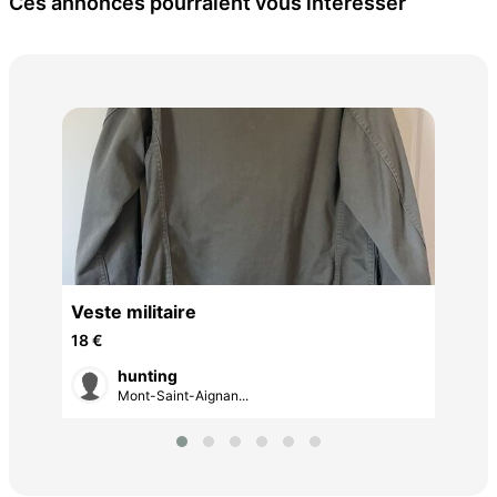
Ces annonces pourraient vous intéresser
ten
45 
N
Veste militaire
18 €
hunting
Mont-Saint-Aignan...