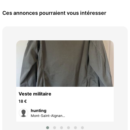
Ces annonces pourraient vous intéresser
cha
20 
N
Veste militaire
18 €
hunting
Mont-Saint-Aignan...