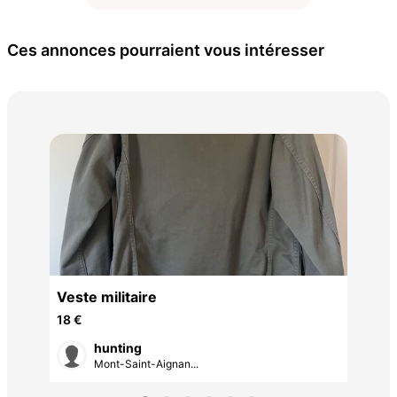
Ces annonces pourraient vous intéresser
ten
45 
N
Veste militaire
18 €
hunting
Mont-Saint-Aignan...