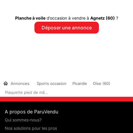
Planche à voile
d’occasion à vendre à
Agnetz (60)
?
Déposer une annonce
Annonces
Sports occasion
Picardie
Oise (60)
Plaquette pied de mâ...
A propos de ParuVendu
Qui sommes-nous?
Nos solutions pour les pros