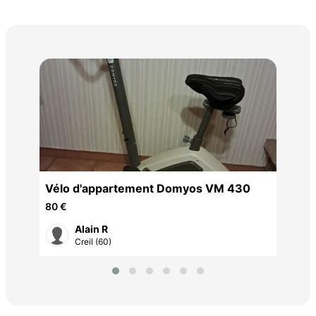
Bar
Lon
8 €
le
Vélo d'appartement Domyos VM 430
80 €
Alain R
Creil (60)