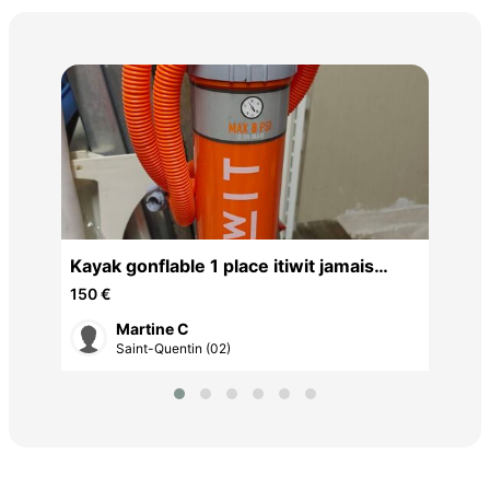
bat
75 
Kayak gonflable 1 place itiwit jamais
servi
150 €
Martine C
Saint-Quentin (02)