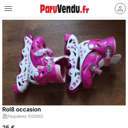
Rol8 occasion
Fluquières (02590)
25 €