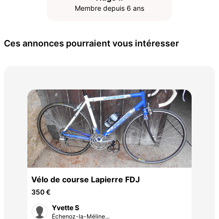
Membre depuis 6 ans
Ces annonces pourraient vous intéresser
Vél
100
Vélo de course Lapierre FDJ
350 €
Yvette S
Échenoz-la-Méline...