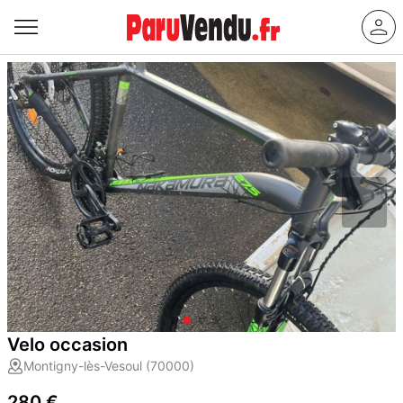
Velo occasion
Montigny-lès-Vesoul (70000)
280 €