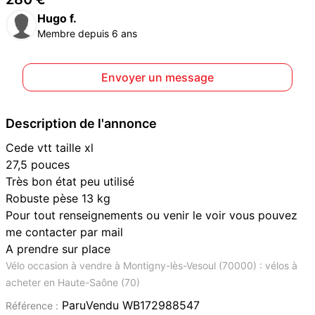
Hugo f.
Membre depuis 6 ans
Envoyer un message
Description de l'annonce
Cede vtt taille xl
27,5 pouces
Très bon état peu utilisé
Robuste pèse 13 kg
Pour tout renseignements ou venir le voir vous pouvez
me contacter par mail
A prendre sur place
Vélo occasion à vendre à Montigny-lès-Vesoul (70000) : vélos à
acheter en Haute-Saône (70)
ParuVendu WB172988547
Référence :