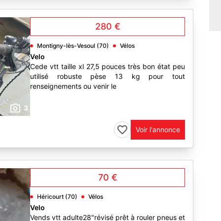
280 €
Montigny-lès-Vesoul (70)
Vélos
Velo
Cede vtt taille xl 27,5 pouces très bon état peu
utilisé robuste pèse 13 kg pour tout
renseignements ou venir le
3
Voir l'annonce
70 €
Héricourt (70)
Vélos
Velo
Vends vtt adulte28"révisé prêt à rouler pneus et