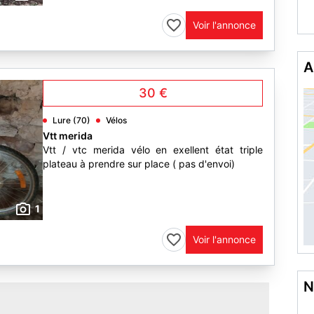
Voir l'annonce
A
30 €
Lure (70)
Vélos
Vtt merida
Vtt / vtc merida vélo en exellent état triple
plateau à prendre sur place ( pas d'envoi)
1
Voir l'annonce
N