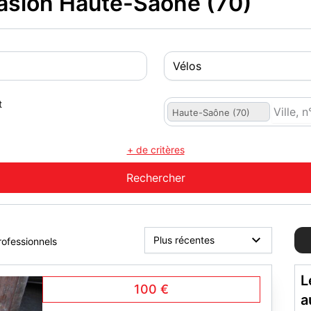
asion Haute-Saône (70)
t
Haute-Saône (70)
+ de critères
rofessionnels
L
100 €
a