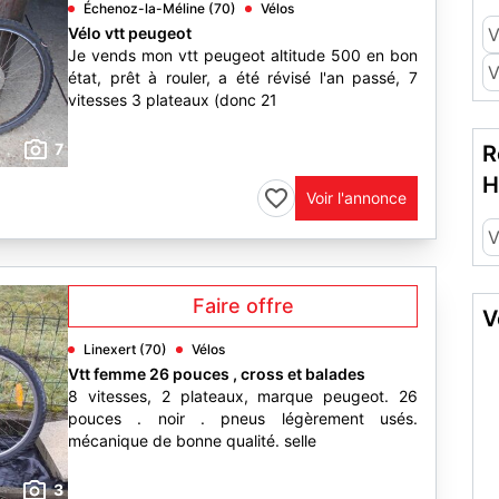
Échenoz-la-Méline (70)
Vélos
Vélo vtt peugeot
Je vends mon vtt peugeot altitude 500 en bon
V
état, prêt à rouler, a été révisé l'an passé, 7
vitesses 3 plateaux (donc 21
7
R
H
Voir l'annonce
V
Faire offre
V
Linexert (70)
Vélos
Vtt femme 26 pouces , cross et balades
8 vitesses, 2 plateaux, marque peugeot. 26
pouces . noir . pneus légèrement usés.
mécanique de bonne qualité. selle
3