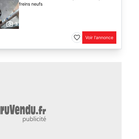
freins neufs
3
Voir l'annonce