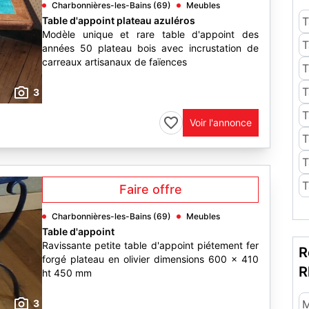
Charbonnières-les-Bains (69)
Meubles
Table d'appoint plateau azuléros
T
Modèle unique et rare table d'appoint des
T
années 50 plateau bois avec incrustation de
carreaux artisanaux de faïences
T
T
3
T
Voir l'annonce
T
T
T
Faire offre
Charbonnières-les-Bains (69)
Meubles
Table d'appoint
Ravissante petite table d'appoint piétement fer
R
forgé plateau en olivier dimensions 600 x 410
R
ht 450 mm
3
M