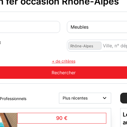
n fer occasion Rhône-Alpes
t
Rhône-Alpes
+ de critères
Professionnels
L
90 €
a