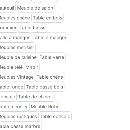
auteuil
Meuble de salon
eubles chêne
Table en bois
ommier
Table basse
alle à manger
Table à manger
eubles merisier
euble de cuisine
Table verre
euble télé
Miroir
eubles Vintage
Table chêne
able ronde
Table basse bois
onsole
Table de chevet
able merisier
Meuble Rotin
eubles rustiques
Table console
able basse marbre