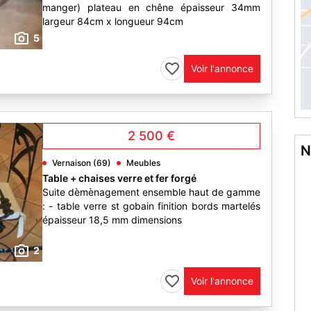
manger) plateau en chêne épaisseur 34mm
largeur 84cm x longueur 94cm
5
Voir l'annonce
2 500 €
N
Vernaison (69)
Meubles
Table + chaises verre et fer forgé
Suite dèmènagement ensemble haut de gamme
: - table verre st gobain finition bords martelés
épaisseur 18,5 mm dimensions
2
Voir l'annonce