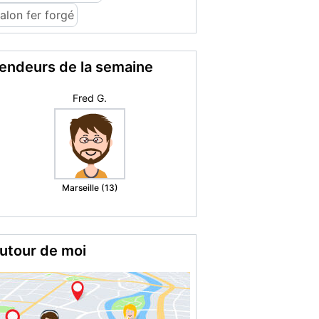
alon fer forgé
endeurs de la semaine
maison
Decazeville (12)
utour de moi