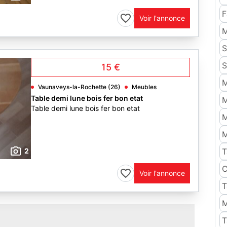
F
Voir l'annonce
M
S
S
15 €
M
Vaunaveys-la-Rochette (26)
Meubles
Table demi lune bois fer bon etat
M
Table demi lune bois fer bon etat
M
M
2
T
C
Voir l'annonce
T
M
T