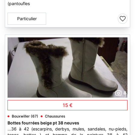
(pantoufles
Particulier
8
15 €
Bouxwiller (67)
Chaussures
Bottes fourrées beige pt 38 neuves
...36 à 42 (escarpins, derbys, mules, sandales, nu-pieds,
tongs, bottes...) et homme de la pointure 38 à 42