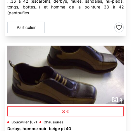
...36 à 42 (escarpins, derbys, mules, sandales, nu-pieds,
tongs, bottes...) et homme de la pointure 38 à 42
(pantoufles
Particulier
3
3 €
Bouxwiller (67)
Chaussures
Derbys homme noir-beige pt 40