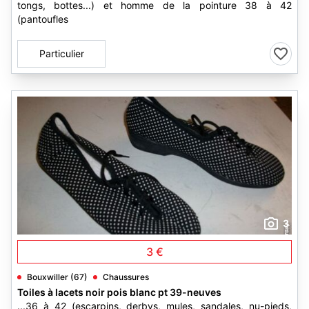
tongs, bottes...) et homme de la pointure 38 à 42
(pantoufles
Particulier
3
3 €
Bouxwiller (67)
Chaussures
Toiles à lacets noir pois blanc pt 39-neuves
...36 à 42 (escarpins, derbys, mules, sandales, nu-pieds,