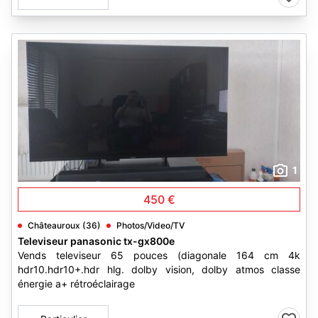
1
450 €
Châteauroux (36)
Photos/Video/TV
Televiseur panasonic tx-gx800e
Vends televiseur 65 pouces (diagonale 164 cm 4k
hdr10.hdr10+.hdr hlg. dolby vision, dolby atmos classe
énergie a+ rétroéclairage