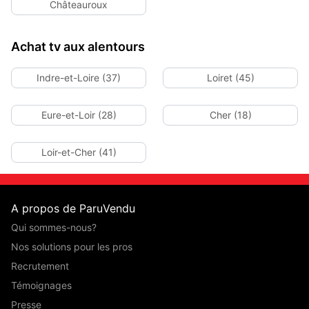
Châteauroux
Achat tv aux alentours
Indre-et-Loire (37)
Loiret (45)
Eure-et-Loir (28)
Cher (18)
Loir-et-Cher (41)
A propos de ParuVendu
Qui sommes-nous?
Nos solutions pour les pros
Recrutement
Témoignages
Presse