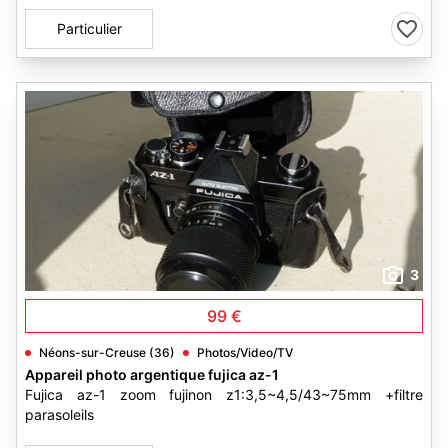
Particulier
3
99 €
Néons-sur-Creuse (36)
Photos/Video/TV
Appareil photo argentique fujica az-1
Fujica az-1 zoom fujinon z1:3,5~4,5/43~75mm +filtre
parasoleils