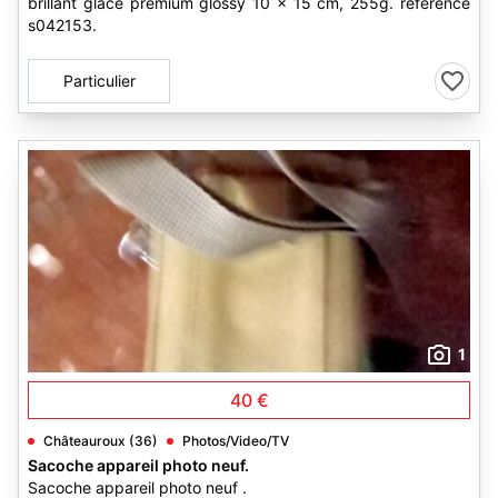
brillant glacé premium glossy 10 x 15 cm, 255g. référence
s042153.
Particulier
1
40 €
Châteauroux (36)
Photos/Video/TV
Sacoche appareil photo neuf.
Sacoche appareil photo neuf .