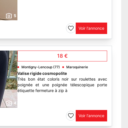
5
Voir l'annonce
18 €
Montigny-Lencoup (77)
Maroquinerie
Valise rigide cosmopolite
Très bon état coloris noir sur roulettes avec
poignée et une poignée télescopique porte
étiquette fermeture à zip à
4
Voir l'annonce