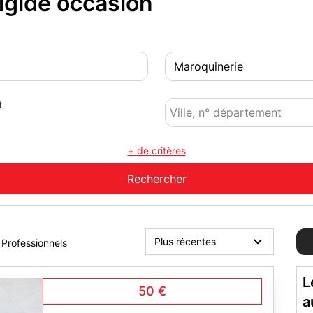
igide occasion
t
+ de critères
Professionnels
L
50 €
a