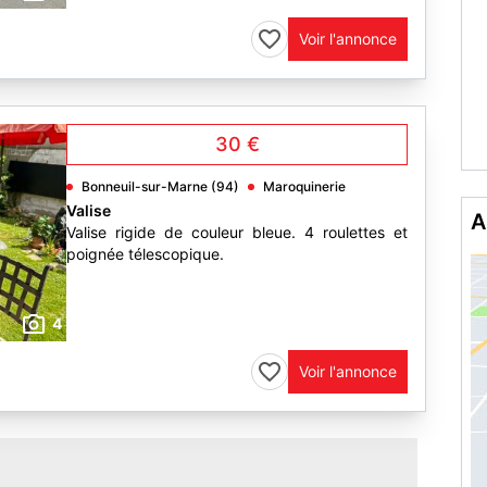
Voir l'annonce
30 €
Bonneuil-sur-Marne (94)
Maroquinerie
Valise
Valise rigide de couleur bleue. 4 roulettes et
A
poignée télescopique.
4
Voir l'annonce