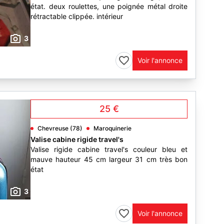
état. deux roulettes, une poignée métal droite
rétractable clippée. intérieur
3
Voir l'annonce
25 €
Chevreuse (78)
Maroquinerie
Valise cabine rigide travel's
Valise rigide cabine travel's couleur bleu et
mauve hauteur 45 cm largeur 31 cm très bon
état
3
Voir l'annonce