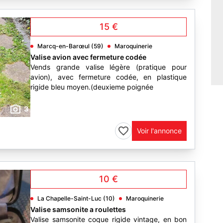
15 €
Marcq-en-Barœul (59)
Maroquinerie
Valise avion avec fermeture codée
Vends grande valise légère (pratique pour
avion), avec fermeture codée, en plastique
rigide bleu moyen.(deuxieme poignée
3
Voir l'annonce
10 €
La Chapelle-Saint-Luc (10)
Maroquinerie
Valise samsonite a roulettes
Valise samsonite coque rigide vintage, en bon