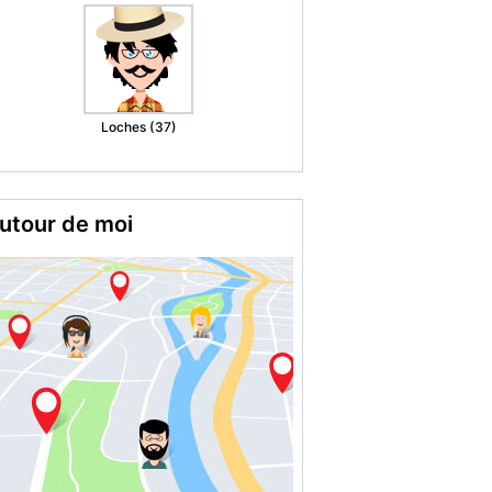
M.
Romorantin
Lanthenay (41)
utour de moi