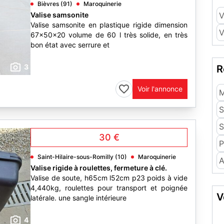
Bièvres (91)
Maroquinerie
Valise samsonite
V
Valise samsonite en plastique rigide dimension
V
67x50x20 volume de 60 l très solide, en très
bon état avec serrure et
3
R
Voir l'annonce
M
S
S
30 €
P
Saint-Hilaire-sous-Romilly (10)
Maroquinerie
A
Valise rigide à roulettes, fermeture à clé.
Valise de soute, h65cm l52cm p23 poids à vide
4,440kg, roulettes pour transport et poignée
V
latérale. une sangle intérieure
4