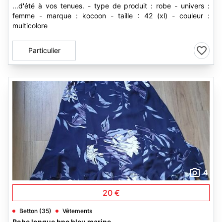
...d'été à vos tenues. - type de produit : robe - univers :
femme - marque : kocoon - taille : 42 (xl) - couleur :
multicolore
Particulier
4
20 €
Betton (35)
Vêtements
Robe longue bpc bleu marine